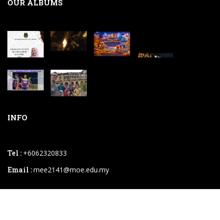
OUR ALBUMS
INFO
Tel :
+6062320833
Email :
mee2141@moe.edu.my