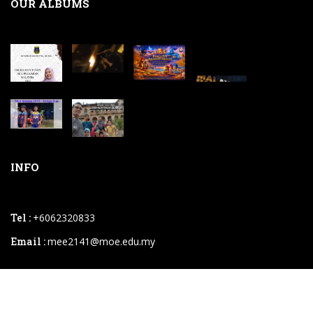
OUR ALBUMS
INFO
Tel :
+6062320833
Email :
mee2141@moe.edu.my