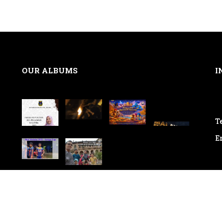
OUR ALBUMS
I
Te
E