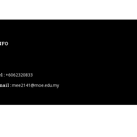
NFO
l :
+6062320833
mail :
mee2141@moe.edu.my