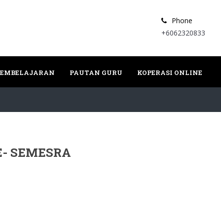
Phone
+6062320833
PEMBELAJARAN
PAUTAN GURU
KOPERASI ONLINE
E- SEMESRA