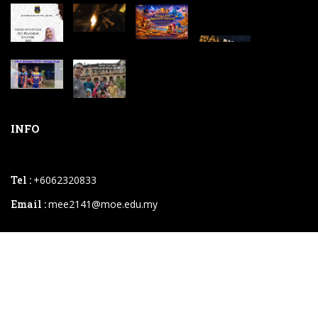
INFO
Tel :
+6062320833
Email :
mee2141@moe.edu.my
2026 © SM Sains Muzaffar Syah.powered By
Instaweb.my