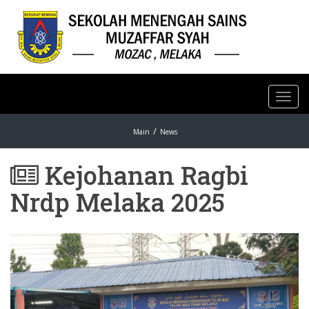
Toggl
navig
Main
News
Kejohanan Ragbi
Nrdp Melaka 2025