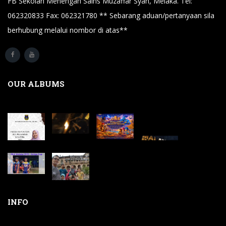
FB Sekolah Menengah Sains Muzaffar Syah, Melaka. Tel:
062320833 Fax: 062321780 ** Sebarang aduan/pertanyaan sila
berhubung melalui nombor di atas**
OUR ALBUMS
INFO