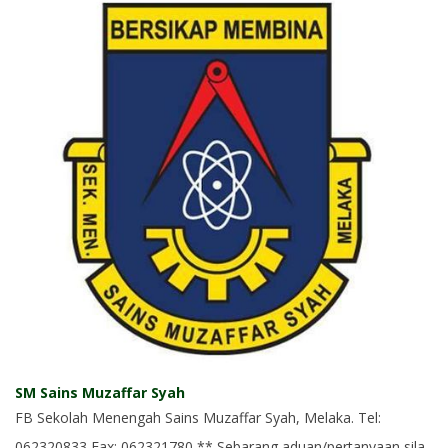
SM Sains Muzaffar Syah
FB Sekolah Menengah Sains Muzaffar Syah, Melaka. Tel:
062320833 Fax: 062321780 ** Sebarang aduan/pertanyaan sila