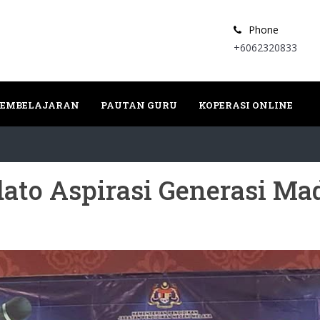
Phone
+6062320833
PEMBELAJARAN
PAUTAN GURU
KOPERASI ONLINE
ato Aspirasi Generasi Ma