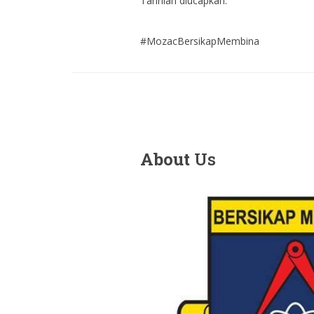
Tahniah diucapkan.
#MozacBersikapMembina
About
Us