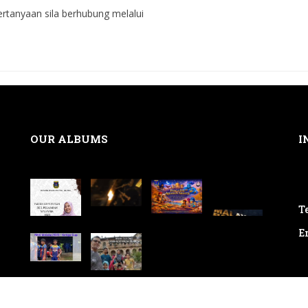
rtanyaan sila berhubung melalui
OUR ALBUMS
I
Te
E