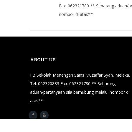
Fax: 062321780 ** Sebarang aduan/pe
nombor di atas**
ABOUT US
FB Sekolah Menengah Sains Muzaffar Syah, Melaka.
Tel: 062320833 Fax: 062321780 ** Sebarang
aduan/pertanyaan sila berhubung melalui nombor di
atas**