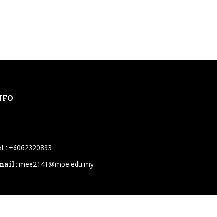
NFO
l :
+6062320833
mail :
mee2141@moe.edu.my