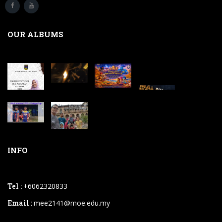
OUR ALBUMS
INFO
Tel :
+6062320833
Email :
mee2141@moe.edu.my