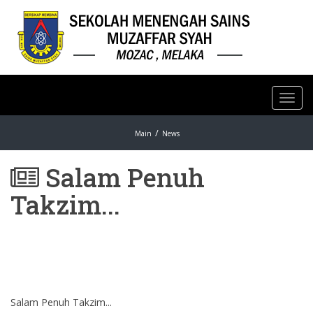
Toggl
navig
Main
News
Salam Penuh
Takzim...
Salam Penuh Takzim...