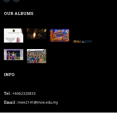
OUR ALBUMS
INFO
Tel :
+6062320833
Email :
mee2141@moe.edu.my