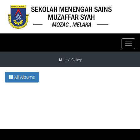
Toggl
navig
Main
Gallery
All Albums