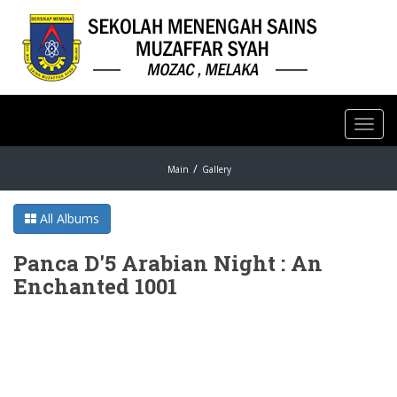
Toggl
navig
Main
Gallery
All Albums
Panca D'5 Arabian Night : An
Enchanted 1001