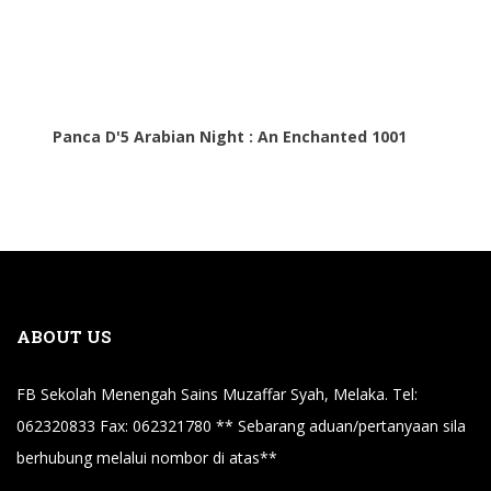
Panca D'5 Arabian Night : An Enchanted 1001
ABOUT US
FB Sekolah Menengah Sains Muzaffar Syah, Melaka. Tel:
062320833 Fax: 062321780 ** Sebarang aduan/pertanyaan sila
berhubung melalui nombor di atas**