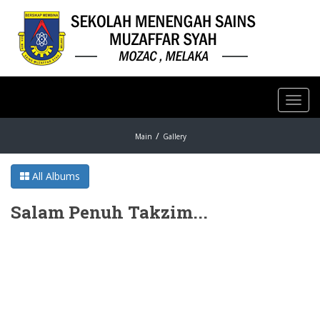
Toggl
navig
Main
Gallery
All Albums
Salam Penuh Takzim...