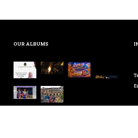
OUR ALBUMS
I
Te
E