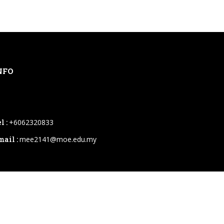
NFO
l :
+6062320833
mail :
mee2141@moe.edu.my