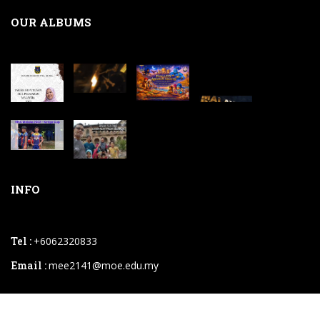
OUR ALBUMS
INFO
Tel :
+6062320833
Email :
mee2141@moe.edu.my