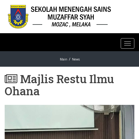
Toggl
navig
Main
News
Majlis Restu Ilmu
Ohana