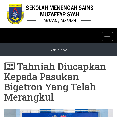
Toggl
navig
Main
News
Tahniah Diucapkan
Kepada Pasukan
Bigetron Yang Telah
Merangkul