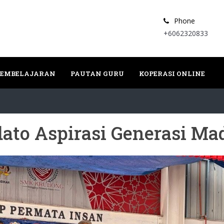
Phone
+6062320833
PEMBELAJARAN
PAUTAN GURU
KOPERASI ONLINE
ato Aspirasi Generasi Ma