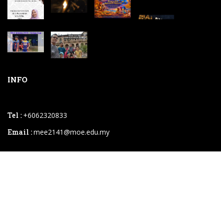
INFO
Tel :
+6062320833
Email :
mee2141@moe.edu.my
2026 © SM Sains Muzaffar Syah.powered By
Instaweb.my